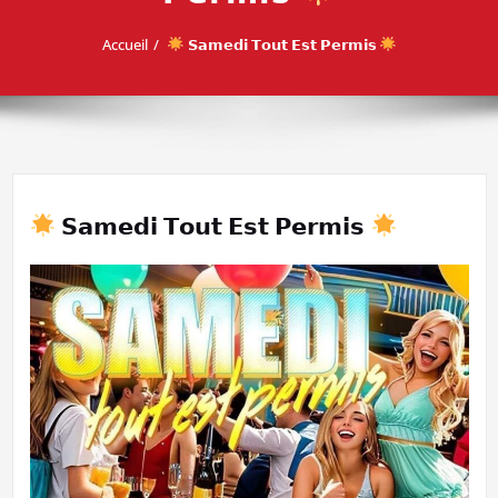
Accueil
𝗦𝗮𝗺𝗲𝗱𝗶 𝗧𝗼𝘂𝘁 𝗘𝘀𝘁 𝗣𝗲𝗿𝗺𝗶𝘀
𝗦𝗮𝗺𝗲𝗱𝗶 𝗧𝗼𝘂𝘁 𝗘𝘀𝘁 𝗣𝗲𝗿𝗺𝗶𝘀