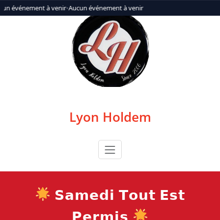
Aller
cun événement à venir
•
Aucun événement à venir
au
contenu
Lyon Holdem
𝗦𝗮𝗺𝗲𝗱𝗶 𝗧𝗼𝘂𝘁 𝗘𝘀𝘁
𝗣𝗲𝗿𝗺𝗶𝘀