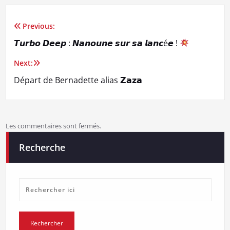
Previous:
Navigation
𝙏𝙪𝙧𝙗𝙤 𝘿𝙚𝙚𝙥 : 𝙉𝙖𝙣𝙤𝙪𝙣𝙚 𝙨𝙪𝙧 𝙨𝙖 𝙡𝙖𝙣𝙘é𝙚 !
de
Next:
l’article
Départ de Bernadette alias 𝗭𝗮𝘇𝗮
Les commentaires sont fermés.
Recherche