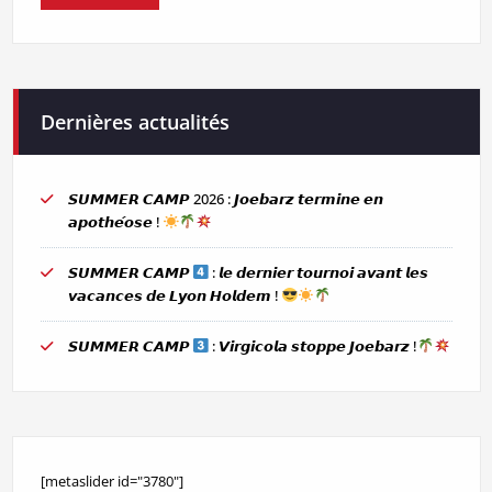
Dernières actualités
𝙎𝙐𝙈𝙈𝙀𝙍 𝘾𝘼𝙈𝙋 2026 : 𝙅𝙤𝙚𝙗𝙖𝙧𝙯 𝙩𝙚𝙧𝙢𝙞𝙣𝙚 𝙚𝙣
𝙖𝙥𝙤𝙩𝙝𝙚́𝙤𝙨𝙚 !
𝙎𝙐𝙈𝙈𝙀𝙍 𝘾𝘼𝙈𝙋
: 𝙡𝙚 𝙙𝙚𝙧𝙣𝙞𝙚𝙧 𝙩𝙤𝙪𝙧𝙣𝙤𝙞 𝙖𝙫𝙖𝙣𝙩 𝙡𝙚𝙨
𝙫𝙖𝙘𝙖𝙣𝙘𝙚𝙨 𝙙𝙚 𝙇𝙮𝙤𝙣 𝙃𝙤𝙡𝙙𝙚𝙢 !
𝙎𝙐𝙈𝙈𝙀𝙍 𝘾𝘼𝙈𝙋
: 𝙑𝙞𝙧𝙜𝙞𝙘𝙤𝙡𝙖 𝙨𝙩𝙤𝙥𝙥𝙚 𝙅𝙤𝙚𝙗𝙖𝙧𝙯 !
[metaslider id="3780"]