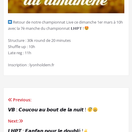
Retour de notre championnat Live ce dimanche 1er mars à 10h
avec la 7è manche du championnat 𝗟𝗛𝗣𝗧 !
Structure : 30k round de 20 minutes
Shuffle up : 10h
Late reg : 11h
Inscription : lyonholdem.fr
Previous:
Navigation
𝙑𝘽 : 𝘾𝙤𝙪𝙘𝙤𝙪 𝙖𝙪 𝙗𝙤𝙪𝙩 𝙙𝙚 𝙡𝙖 𝙣𝙪𝙞𝙩 !
de
Next:
l’article
𝙇𝙃𝙋𝙏 : 𝙁𝙖𝙣𝙛𝙖𝙣 𝙥𝙤𝙪𝙧 𝙡𝙚 𝙙𝙤𝙪𝙗𝙡é !