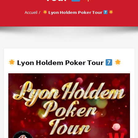
Accueil
𝗟𝘆𝗼𝗻 𝗛𝗼𝗹𝗱𝗲𝗺 𝗣𝗼𝗸𝗲𝗿 𝗧𝗼𝘂𝗿
𝗟𝘆𝗼𝗻 𝗛𝗼𝗹𝗱𝗲𝗺 𝗣𝗼𝗸𝗲𝗿 𝗧𝗼𝘂𝗿