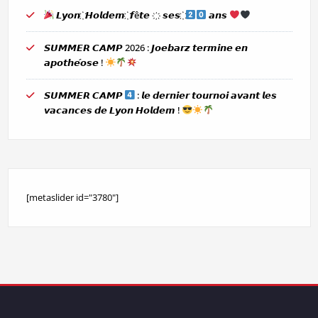
𝙇𝙮𝙤𝙣 ҉ 𝙃𝙤𝙡𝙙𝙚𝙢 ҉ 𝙛ê𝙩𝙚 ҉ 𝙨𝙚𝙨 ҉
𝙖𝙣𝙨
𝙎𝙐𝙈𝙈𝙀𝙍 𝘾𝘼𝙈𝙋 2026 : 𝙅𝙤𝙚𝙗𝙖𝙧𝙯 𝙩𝙚𝙧𝙢𝙞𝙣𝙚 𝙚𝙣
𝙖𝙥𝙤𝙩𝙝𝙚́𝙤𝙨𝙚 !
𝙎𝙐𝙈𝙈𝙀𝙍 𝘾𝘼𝙈𝙋
: 𝙡𝙚 𝙙𝙚𝙧𝙣𝙞𝙚𝙧 𝙩𝙤𝙪𝙧𝙣𝙤𝙞 𝙖𝙫𝙖𝙣𝙩 𝙡𝙚𝙨
𝙫𝙖𝙘𝙖𝙣𝙘𝙚𝙨 𝙙𝙚 𝙇𝙮𝙤𝙣 𝙃𝙤𝙡𝙙𝙚𝙢 !
[metaslider id="3780"]