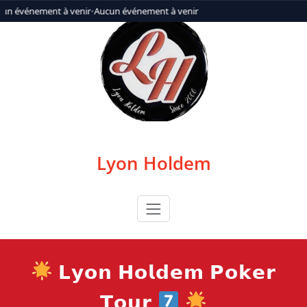
Aller
un événement à venir
•
Aucun événement à venir
au
contenu
Lyon Holdem
𝗟𝘆𝗼𝗻 𝗛𝗼𝗹𝗱𝗲𝗺 𝗣𝗼𝗸𝗲𝗿
𝗧𝗼𝘂𝗿