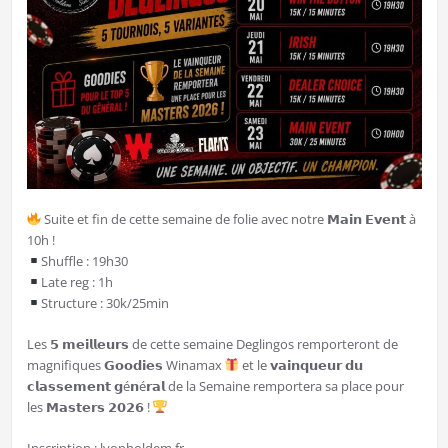
Suite et fin de cette semaine de folie avec notre 𝗠𝗮𝗶𝗻 𝗘𝘃𝗲𝗻𝘁 à
10h !
Shuffle : 19h30
Late reg : 1h
Structure : 30k/25min
Les 𝟱 𝗺𝗲𝗶𝗹𝗹𝗲𝘂𝗿𝘀 de cette semaine Deglingos remporteront de
magnifiques 𝗚𝗼𝗼𝗱𝗶𝗲𝘀 Winamax
et le 𝘃𝗮𝗶𝗻𝗾𝘂𝗲𝘂𝗿 𝗱𝘂
𝗰𝗹𝗮𝘀𝘀𝗲𝗺𝗲𝗻𝘁 𝗴é𝗻é𝗿𝗮𝗹 de la Semaine remportera sa place pour
les 𝗠𝗮𝘀𝘁𝗲𝗿𝘀 𝟮𝟬𝟮𝟲 !
Inscription : lyonholdem.fr