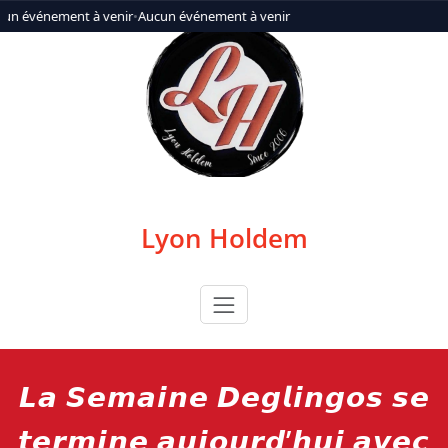
Aller
un événement à venir
•
Aucun événement à venir
au
contenu
Lyon Holdem
𝙇𝙖 𝙎𝙚𝙢𝙖𝙞𝙣𝙚 𝘿𝙚𝙜𝙡𝙞𝙣𝙜𝙤𝙨 𝙨𝙚
𝙩𝙚𝙧𝙢𝙞𝙣𝙚 𝙖𝙪𝙟𝙤𝙪𝙧𝙙’𝙝𝙪𝙞 𝙖𝙫𝙚𝙘