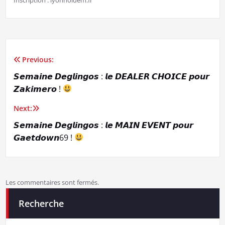
Previous:
Navigation
𝙎𝙚𝙢𝙖𝙞𝙣𝙚 𝘿𝙚𝙜𝙡𝙞𝙣𝙜𝙤𝙨 : 𝙡𝙚 𝘿𝙀𝘼𝙇𝙀𝙍 𝘾𝙃𝙊𝙄𝘾𝙀 𝙥𝙤𝙪𝙧
de
𝙕𝙖𝙠𝙞𝙢𝙚𝙧𝙤 !
l’article
Next:
𝙎𝙚𝙢𝙖𝙞𝙣𝙚 𝘿𝙚𝙜𝙡𝙞𝙣𝙜𝙤𝙨 : 𝙡𝙚 𝙈𝘼𝙄𝙉 𝙀𝙑𝙀𝙉𝙏 𝙥𝙤𝙪𝙧
𝙂𝙖𝙚𝙩𝙙𝙤𝙬𝙣69 !
Les commentaires sont fermés.
Recherche