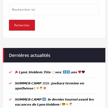
Dernières actualités
𝙇𝙮𝙤𝙣 ҉ 𝙃𝙤𝙡𝙙𝙚𝙢 ҉ 𝙛ê𝙩𝙚 ҉ 𝙨𝙚𝙨 ҉
𝙖𝙣𝙨
𝙎𝙐𝙈𝙈𝙀𝙍 𝘾𝘼𝙈𝙋 2026 : 𝙅𝙤𝙚𝙗𝙖𝙧𝙯 𝙩𝙚𝙧𝙢𝙞𝙣𝙚 𝙚𝙣
𝙖𝙥𝙤𝙩𝙝𝙚́𝙤𝙨𝙚 !
𝙎𝙐𝙈𝙈𝙀𝙍 𝘾𝘼𝙈𝙋
: 𝙡𝙚 𝙙𝙚𝙧𝙣𝙞𝙚𝙧 𝙩𝙤𝙪𝙧𝙣𝙤𝙞 𝙖𝙫𝙖𝙣𝙩 𝙡𝙚𝙨
𝙫𝙖𝙘𝙖𝙣𝙘𝙚𝙨 𝙙𝙚 𝙇𝙮𝙤𝙣 𝙃𝙤𝙡𝙙𝙚𝙢 !