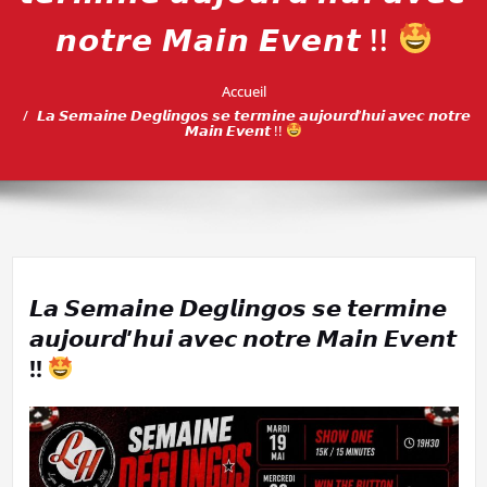
𝙣𝙤𝙩𝙧𝙚 𝙈𝙖𝙞𝙣 𝙀𝙫𝙚𝙣𝙩 !!
Accueil
𝙇𝙖 𝙎𝙚𝙢𝙖𝙞𝙣𝙚 𝘿𝙚𝙜𝙡𝙞𝙣𝙜𝙤𝙨 𝙨𝙚 𝙩𝙚𝙧𝙢𝙞𝙣𝙚 𝙖𝙪𝙟𝙤𝙪𝙧𝙙’𝙝𝙪𝙞 𝙖𝙫𝙚𝙘 𝙣𝙤𝙩𝙧𝙚
𝙈𝙖𝙞𝙣 𝙀𝙫𝙚𝙣𝙩 !!
𝙇𝙖 𝙎𝙚𝙢𝙖𝙞𝙣𝙚 𝘿𝙚𝙜𝙡𝙞𝙣𝙜𝙤𝙨 𝙨𝙚 𝙩𝙚𝙧𝙢𝙞𝙣𝙚
𝙖𝙪𝙟𝙤𝙪𝙧𝙙’𝙝𝙪𝙞 𝙖𝙫𝙚𝙘 𝙣𝙤𝙩𝙧𝙚 𝙈𝙖𝙞𝙣 𝙀𝙫𝙚𝙣𝙩
!!