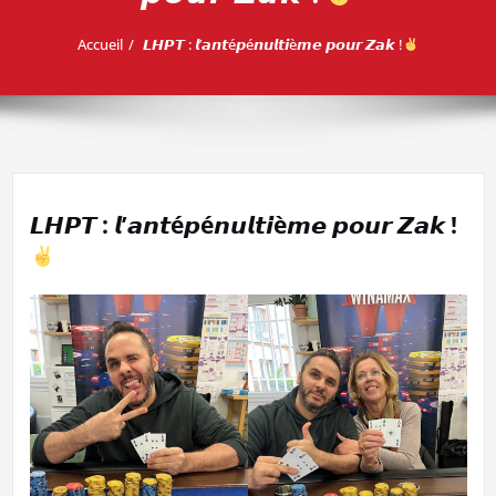
Accueil
𝙇𝙃𝙋𝙏 : 𝙡’𝙖𝙣𝙩é𝙥é𝙣𝙪𝙡𝙩𝙞è𝙢𝙚 𝙥𝙤𝙪𝙧 𝙕𝙖𝙠 !
𝙇𝙃𝙋𝙏 : 𝙡’𝙖𝙣𝙩é𝙥é𝙣𝙪𝙡𝙩𝙞è𝙢𝙚 𝙥𝙤𝙪𝙧 𝙕𝙖𝙠 !