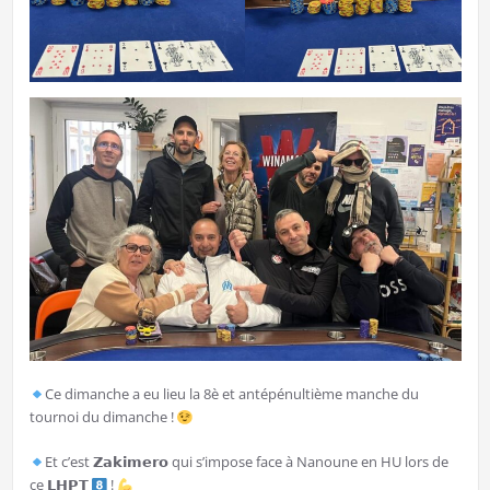
Ce dimanche a eu lieu la 8è et antépénultième manche du
tournoi du dimanche !
Et c’est 𝗭𝗮𝗸𝗶𝗺𝗲𝗿𝗼 qui s’impose face à Nanoune en HU lors de
ce 𝗟𝗛𝗣𝗧
!