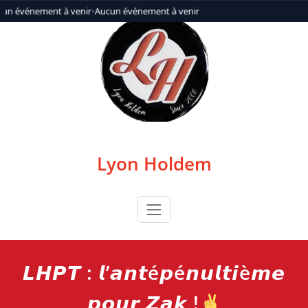
Aller
un événement à venir
•
Aucun événement à venir
au
contenu
Lyon Holdem
𝙇𝙃𝙋𝙏 : 𝙡’𝙖𝙣𝙩é𝙥é𝙣𝙪𝙡𝙩𝙞è𝙢𝙚
𝙥𝙤𝙪𝙧 𝙕𝙖𝙠 !