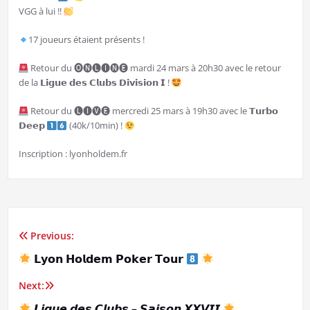
VGG à lui !!
17 joueurs étaient présents !
Retour du 🅞🅝🅛🅘🅝🅔 mardi 24 mars à 20h30 avec le retour
de la 𝗟𝗶𝗴𝘂𝗲 𝗱𝗲𝘀 𝗖𝗹𝘂𝗯𝘀 𝗗𝗶𝘃𝗶𝘀𝗶𝗼𝗻 𝗜 !
Retour du 🅛🅘🅥🅔 mercredi 25 mars à 19h30 avec le 𝗧𝘂𝗿𝗯𝗼
𝗗𝗲𝗲𝗽
(40k/10min) !
Inscription : lyonholdem.fr
Previous:
Navigation
𝗟𝘆𝗼𝗻 𝗛𝗼𝗹𝗱𝗲𝗺 𝗣𝗼𝗸𝗲𝗿 𝗧𝗼𝘂𝗿
de
Next:
l’article
𝙇𝙞𝙜𝙪𝙚 𝙙𝙚𝙨 𝘾𝙡𝙪𝙗𝙨 – 𝙎𝙖𝙞𝙨𝙤𝙣 𝙓𝙓𝙑𝙄𝙄