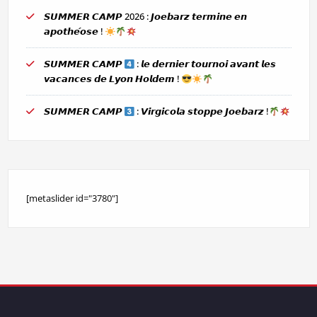
𝙎𝙐𝙈𝙈𝙀𝙍 𝘾𝘼𝙈𝙋 2026 : 𝙅𝙤𝙚𝙗𝙖𝙧𝙯 𝙩𝙚𝙧𝙢𝙞𝙣𝙚 𝙚𝙣
𝙖𝙥𝙤𝙩𝙝𝙚́𝙤𝙨𝙚 !
𝙎𝙐𝙈𝙈𝙀𝙍 𝘾𝘼𝙈𝙋
: 𝙡𝙚 𝙙𝙚𝙧𝙣𝙞𝙚𝙧 𝙩𝙤𝙪𝙧𝙣𝙤𝙞 𝙖𝙫𝙖𝙣𝙩 𝙡𝙚𝙨
𝙫𝙖𝙘𝙖𝙣𝙘𝙚𝙨 𝙙𝙚 𝙇𝙮𝙤𝙣 𝙃𝙤𝙡𝙙𝙚𝙢 !
𝙎𝙐𝙈𝙈𝙀𝙍 𝘾𝘼𝙈𝙋
: 𝙑𝙞𝙧𝙜𝙞𝙘𝙤𝙡𝙖 𝙨𝙩𝙤𝙥𝙥𝙚 𝙅𝙤𝙚𝙗𝙖𝙧𝙯 !
[metaslider id="3780"]