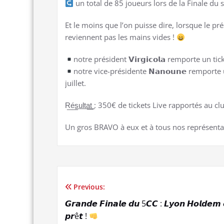
un total de 85 joueurs lors de la Finale du 
Et le moins que l’on puisse dire, lorsque le pré
reviennent pas les mains vides !
notre président 𝗩𝗶𝗿𝗴𝗶𝗰𝗼𝗹𝗮 remporte un t
notre vice-présidente 𝗡𝗮𝗻𝗼𝘂𝗻𝗲 remporte
juillet.
R͟é͟s͟u͟l͟t͟a͟t͟ : 350€ de tickets Live rapportés au c
Un gros BRAVO à eux et à tous nos représenta
Previous:
Navigation
𝙂𝙧𝙖𝙣𝙙𝙚 𝙁𝙞𝙣𝙖𝙡𝙚 𝙙𝙪 5𝘾𝘾 : 𝙇𝙮𝙤𝙣 𝙃𝙤𝙡𝙙𝙚𝙢 
de
𝙥𝙧ê𝙩 !