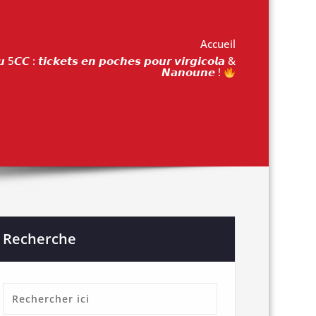
Accueil
 5𝘾𝘾 : 𝙩𝙞𝙘𝙠𝙚𝙩𝙨 𝙚𝙣 𝙥𝙤𝙘𝙝𝙚𝙨 𝙥𝙤𝙪𝙧 𝙫𝙞𝙧𝙜𝙞𝙘𝙤𝙡𝙖 &
𝙉𝙖𝙣𝙤𝙪𝙣𝙚 !
Recherche