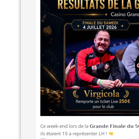
Ce week-end lors de la 𝗚𝗿𝗮𝗻𝗱𝗲 𝗙𝗶𝗻𝗮𝗹𝗲 𝗱
ils étaient 10 a représenter LH !