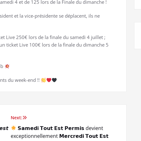
samedi 4 et de 125 lors de la Finale du dimanche !
sident et la vice-présidente se déplacent, ils ne
icket Live 250€ lors de la finale du samedi 4 juillet ;
 un ticket Live 100€ lors de la finale du dimanche 5
lub
nts du week-end !!
Next:
𝙚𝙨𝙩
𝗦𝗮𝗺𝗲𝗱𝗶 𝗧𝗼𝘂𝘁 𝗘𝘀𝘁 𝗣𝗲𝗿𝗺𝗶𝘀 devient
exceptionnellement 𝗠𝗲𝗿𝗰𝗿𝗲𝗱𝗶 𝗧𝗼𝘂𝘁 𝗘𝘀𝘁