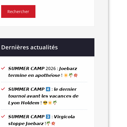
Dernières actualités
𝙎𝙐𝙈𝙈𝙀𝙍 𝘾𝘼𝙈𝙋 2026 : 𝙅𝙤𝙚𝙗𝙖𝙧𝙯
𝙩𝙚𝙧𝙢𝙞𝙣𝙚 𝙚𝙣 𝙖𝙥𝙤𝙩𝙝𝙚́𝙤𝙨𝙚 !
𝙎𝙐𝙈𝙈𝙀𝙍 𝘾𝘼𝙈𝙋
: 𝙡𝙚 𝙙𝙚𝙧𝙣𝙞𝙚𝙧
𝙩𝙤𝙪𝙧𝙣𝙤𝙞 𝙖𝙫𝙖𝙣𝙩 𝙡𝙚𝙨 𝙫𝙖𝙘𝙖𝙣𝙘𝙚𝙨 𝙙𝙚
𝙇𝙮𝙤𝙣 𝙃𝙤𝙡𝙙𝙚𝙢 !
𝙎𝙐𝙈𝙈𝙀𝙍 𝘾𝘼𝙈𝙋
: 𝙑𝙞𝙧𝙜𝙞𝙘𝙤𝙡𝙖
𝙨𝙩𝙤𝙥𝙥𝙚 𝙅𝙤𝙚𝙗𝙖𝙧𝙯 !