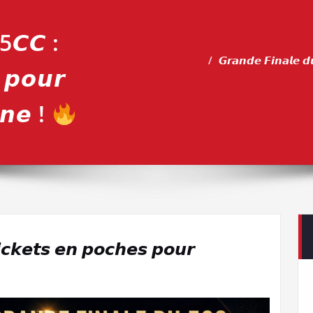
 5𝘾𝘾 :
𝙂𝙧𝙖𝙣𝙙𝙚 𝙁𝙞𝙣𝙖𝙡𝙚 𝙙
 𝙥𝙤𝙪𝙧
𝙣𝙚 !
𝙘𝙠𝙚𝙩𝙨 𝙚𝙣 𝙥𝙤𝙘𝙝𝙚𝙨 𝙥𝙤𝙪𝙧