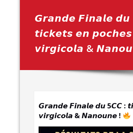
𝙂𝙧𝙖𝙣𝙙𝙚 𝙁𝙞𝙣𝙖𝙡𝙚 𝙙𝙪
𝙩𝙞𝙘𝙠𝙚𝙩𝙨 𝙚𝙣 𝙥𝙤𝙘𝙝𝙚
𝙫𝙞𝙧𝙜𝙞𝙘𝙤𝙡𝙖 & 𝙉𝙖𝙣𝙤
𝙂𝙧𝙖𝙣𝙙𝙚 𝙁𝙞𝙣𝙖𝙡𝙚 𝙙𝙪 5𝘾𝘾 : 𝙩
𝙫𝙞𝙧𝙜𝙞𝙘𝙤𝙡𝙖 & 𝙉𝙖𝙣𝙤𝙪𝙣𝙚 !