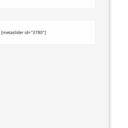
[metaslider id="3780"]