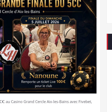
𝘂 𝟱𝗖𝗖 au Casino Grand Cercle Aix-les-Bains avec Fivebet,