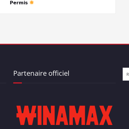
𝗣𝗲𝗿𝗺𝗶𝘀
Partenaire officiel