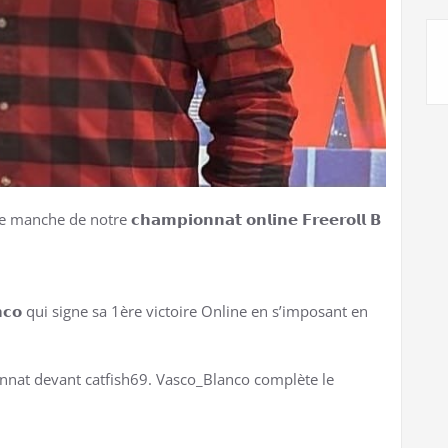
he de notre 𝗰𝗵𝗮𝗺𝗽𝗶𝗼𝗻𝗻𝗮𝘁 𝗼𝗻𝗹𝗶𝗻𝗲 𝗙𝗿𝗲𝗲𝗿𝗼𝗹𝗹 𝗕
𝗻𝗰𝗼 qui signe sa 1ère victoire Online en s’imposant en
nat devant catfish69. Vasco_Blanco complète le