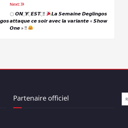
Next:
҉ 𝙊𝙉 ҉ 𝙔 ҉ 𝙀𝙎𝙏 ҉ !!
𝙇𝙖 𝙎𝙚𝙢𝙖𝙞𝙣𝙚 𝘿𝙚𝙜𝙡𝙞𝙣𝙜𝙤𝙨
𝙜𝙤𝙨
𝙖𝙩𝙩𝙖𝙦𝙪𝙚 𝙘𝙚 𝙨𝙤𝙞𝙧 𝙖𝙫𝙚𝙘 𝙡𝙖 𝙫𝙖𝙧𝙞𝙖𝙣𝙩𝙚 « 𝙎𝙝𝙤𝙬
𝙊𝙣𝙚 » !!
Partenaire officiel