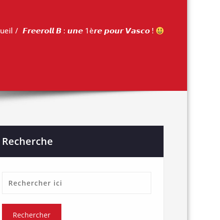
ueil
𝙁𝙧𝙚𝙚𝙧𝙤𝙡𝙡 𝘽 : 𝙪𝙣𝙚 1è𝙧𝙚 𝙥𝙤𝙪𝙧 𝙑𝙖𝙨𝙘𝙤 !
Recherche