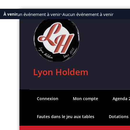
Aller
Aucun événement à venir
•
Aucun événement à venir
À venir
au
contenu
Lyon Holdem
Connexion
Mon compte
Agenda 
Fautes dans le jeu aux tables
Dotations