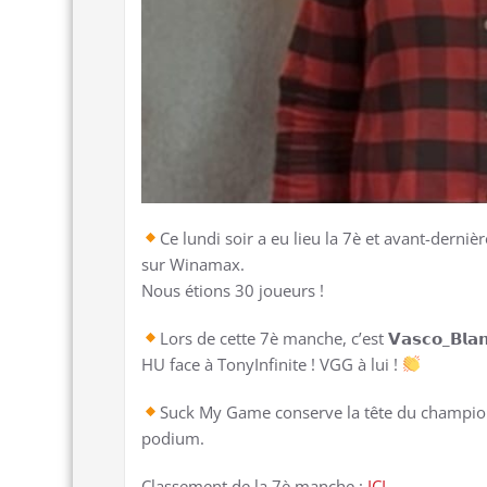
Ce lundi soir a eu lieu la 7è et avant-dernière manc
sur Winamax.
Nous étions 30 joueurs !
Lors de cette 7è manche, c’est 𝗩𝗮𝘀𝗰𝗼_𝗕𝗹
HU face à TonyInfinite ! VGG à lui !
Suck My Game conserve la tête du champion
podium.
Classement de la 7è manche :
ICI