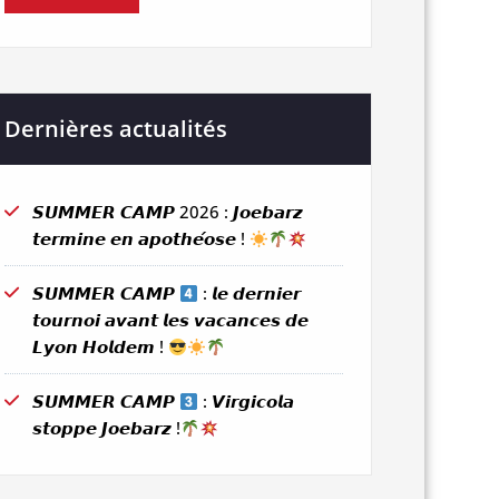
Dernières actualités
𝙎𝙐𝙈𝙈𝙀𝙍 𝘾𝘼𝙈𝙋 2026 : 𝙅𝙤𝙚𝙗𝙖𝙧𝙯
𝙩𝙚𝙧𝙢𝙞𝙣𝙚 𝙚𝙣 𝙖𝙥𝙤𝙩𝙝𝙚́𝙤𝙨𝙚 !
𝙎𝙐𝙈𝙈𝙀𝙍 𝘾𝘼𝙈𝙋
: 𝙡𝙚 𝙙𝙚𝙧𝙣𝙞𝙚𝙧
𝙩𝙤𝙪𝙧𝙣𝙤𝙞 𝙖𝙫𝙖𝙣𝙩 𝙡𝙚𝙨 𝙫𝙖𝙘𝙖𝙣𝙘𝙚𝙨 𝙙𝙚
𝙇𝙮𝙤𝙣 𝙃𝙤𝙡𝙙𝙚𝙢 !
𝙎𝙐𝙈𝙈𝙀𝙍 𝘾𝘼𝙈𝙋
: 𝙑𝙞𝙧𝙜𝙞𝙘𝙤𝙡𝙖
𝙨𝙩𝙤𝙥𝙥𝙚 𝙅𝙤𝙚𝙗𝙖𝙧𝙯 !