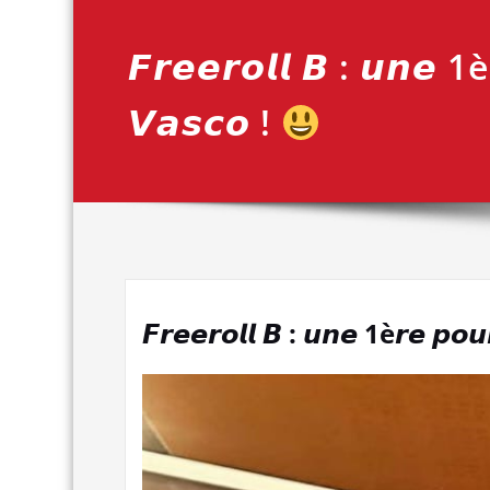
𝙁𝙧𝙚𝙚𝙧𝙤𝙡𝙡 𝘽 : 𝙪𝙣𝙚 1è
𝙑𝙖𝙨𝙘𝙤 !
𝙁𝙧𝙚𝙚𝙧𝙤𝙡𝙡 𝘽 : 𝙪𝙣𝙚 1è𝙧𝙚 𝙥𝙤𝙪