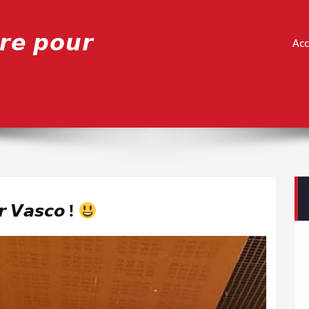
𝙧𝙚 𝙥𝙤𝙪𝙧
Acc
𝙧 𝙑𝙖𝙨𝙘𝙤 !