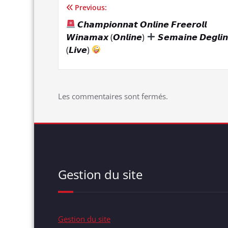
Previous:
Navigation
𝘾𝙝𝙖𝙢𝙥𝙞𝙤𝙣𝙣𝙖𝙩 𝙊𝙣𝙡𝙞𝙣𝙚 𝙁𝙧𝙚𝙚𝙧𝙤𝙡𝙡
de
𝙒𝙞𝙣𝙖𝙢𝙖𝙭 (𝙊𝙣𝙡𝙞𝙣𝙚)
𝙎𝙚𝙢𝙖𝙞𝙣𝙚 𝘿𝙚𝙜𝙡𝙞
(𝙇𝙞𝙫𝙚)
l’article
Les commentaires sont fermés.
Gestion du site
Gestion du site