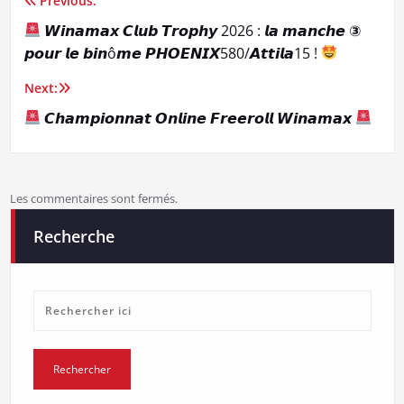
Previous:
Navigation
𝙒𝙞𝙣𝙖𝙢𝙖𝙭 𝘾𝙡𝙪𝙗 𝙏𝙧𝙤𝙥𝙝𝙮 2026 : 𝙡𝙖 𝙢𝙖𝙣𝙘𝙝𝙚 ③
de
𝙥𝙤𝙪𝙧 𝙡𝙚 𝙗𝙞𝙣ô𝙢𝙚 𝙋𝙃𝙊𝙀𝙉𝙄𝙓580/𝘼𝙩𝙩𝙞𝙡𝙖15 !
l’article
Next:
𝘾𝙝𝙖𝙢𝙥𝙞𝙤𝙣𝙣𝙖𝙩 𝙊𝙣𝙡𝙞𝙣𝙚 𝙁𝙧𝙚𝙚𝙧𝙤𝙡𝙡 𝙒𝙞𝙣𝙖𝙢𝙖𝙭
Les commentaires sont fermés.
Recherche