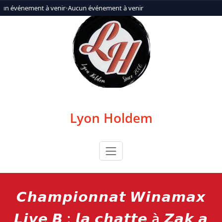
Aller
un événement à venir
•
Aucun événement à venir
au
contenu
Lyon Holdem
𝘾𝙝𝙖𝙢𝙥𝙞𝙤𝙣𝙣𝙖𝙩 𝙒𝙞𝙣𝙖𝙢𝙖𝙭
𝙇𝙞𝙫𝙚 𝘽 : 𝙡𝙖 𝙘𝙝𝙖𝙩𝙩𝙚 à 𝙕𝙖𝙠 𝙖