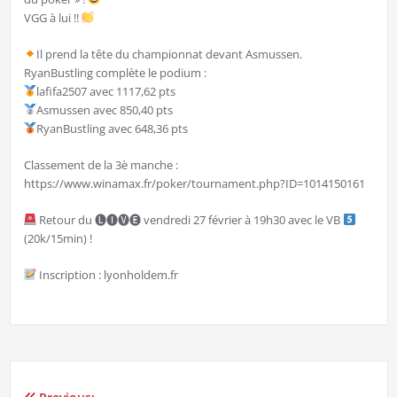
VGG à lui !!
Il prend la tête du championnat devant Asmussen.
RyanBustling complète le podium :
lafifa2507 avec 1117,62 pts
Asmussen avec 850,40 pts
RyanBustling avec 648,36 pts
Classement de la 3è manche :
https://www.winamax.fr/poker/tournament.php?ID=1014150161
Retour du 🅛🅘🅥🅔 vendredi 27 février à 19h30 avec le VB
(20k/15min) !
Inscription : lyonholdem.fr