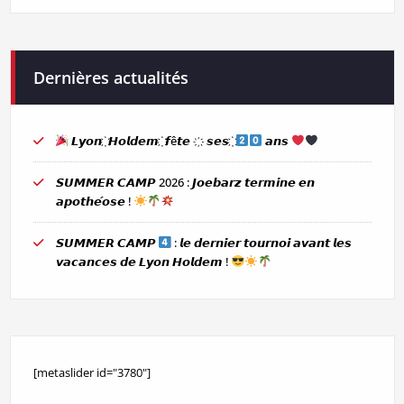
Dernières actualités
𝙇𝙮𝙤𝙣 ҉ 𝙃𝙤𝙡𝙙𝙚𝙢 ҉ 𝙛ê𝙩𝙚 ҉ 𝙨𝙚𝙨 ҉
𝙖𝙣𝙨
𝙎𝙐𝙈𝙈𝙀𝙍 𝘾𝘼𝙈𝙋 2026 : 𝙅𝙤𝙚𝙗𝙖𝙧𝙯 𝙩𝙚𝙧𝙢𝙞𝙣𝙚 𝙚𝙣
𝙖𝙥𝙤𝙩𝙝𝙚́𝙤𝙨𝙚 !
𝙎𝙐𝙈𝙈𝙀𝙍 𝘾𝘼𝙈𝙋
: 𝙡𝙚 𝙙𝙚𝙧𝙣𝙞𝙚𝙧 𝙩𝙤𝙪𝙧𝙣𝙤𝙞 𝙖𝙫𝙖𝙣𝙩 𝙡𝙚𝙨
𝙫𝙖𝙘𝙖𝙣𝙘𝙚𝙨 𝙙𝙚 𝙇𝙮𝙤𝙣 𝙃𝙤𝙡𝙙𝙚𝙢 !
[metaslider id="3780"]