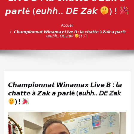
𝙥𝙖𝙧𝙡é (𝘦𝘶𝘩𝘩.. 𝘋𝘌 𝘡𝘢𝘬
) !
Accueil
𝘾𝙝𝙖𝙢𝙥𝙞𝙤𝙣𝙣𝙖𝙩 𝙒𝙞𝙣𝙖𝙢𝙖𝙭 𝙇𝙞𝙫𝙚 𝘽 : 𝙡𝙖 𝙘𝙝𝙖𝙩𝙩𝙚 à 𝙕𝙖𝙠 𝙖 𝙥𝙖𝙧𝙡é
(𝘦𝘶𝘩𝘩.. 𝘋𝘌 𝘡𝘢𝘬
) !
𝘾𝙝𝙖𝙢𝙥𝙞𝙤𝙣𝙣𝙖𝙩 𝙒𝙞𝙣𝙖𝙢𝙖𝙭 𝙇𝙞𝙫𝙚 𝘽 : 𝙡𝙖
𝙘𝙝𝙖𝙩𝙩𝙚 à 𝙕𝙖𝙠 𝙖 𝙥𝙖𝙧𝙡é (𝘦𝘶𝘩𝘩.. 𝘋𝘌 𝘡𝘢𝘬
) !