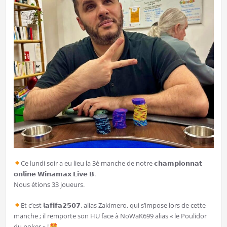
Ce lundi soir a eu lieu la 3è manche de notre 𝗰𝗵𝗮𝗺𝗽𝗶𝗼𝗻𝗻𝗮𝘁
𝗼𝗻𝗹𝗶𝗻𝗲 𝗪𝗶𝗻𝗮𝗺𝗮𝘅 𝗟𝗶𝘃𝗲 𝗕.
Nous étions 33 joueurs.
Et c’est 𝗹𝗮𝗳𝗶𝗳𝗮𝟮𝟱𝟬𝟳, alias Zakimero, qui s’impose lors de cette
manche ; il remporte son HU face à NoWaK699 alias « le Poulidor
du poker » !